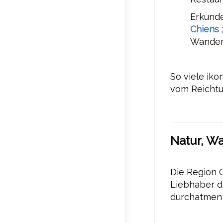
Erkunde
Chiens
Wander
So viele iko
vom Reichtu
Natur, W
Die Region C
Liebhaber de
durchatmen 