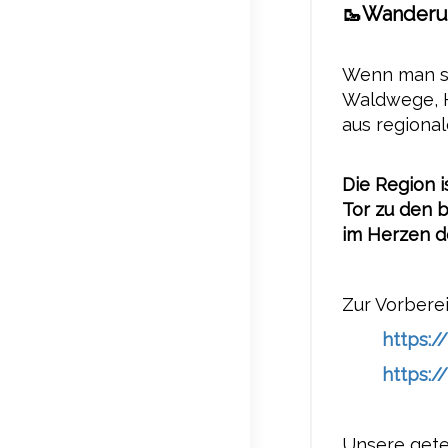
🥾
Wanderu
Wenn man s
Waldwege, H
aus regiona
Die Region 
Tor zu den 
im Herzen d
Zur Vorberei
https:/
https:/
Unsere gete