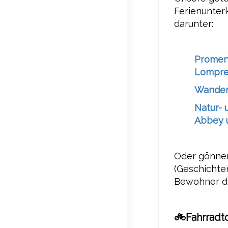
Ferienunter
darunter:
Promen
Lompre
Wandern
Natur- 
Abbey 
Oder gönnen
(Geschichte
Bewohner de
🚲
Fahrradt