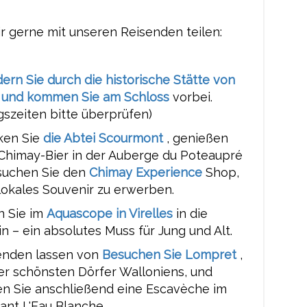
ir gerne mit unseren Reisenden teilen:
ern Sie durch die historische Stätte von
 und kommen Sie am
Schloss
vorbei.
gszeiten bitte überprüfen)
ken Sie
die Abtei Scourmont
, genießen
 Chimay-Bier in der Auberge du Poteaupré
suchen Sie den
Chimay Experience
Shop,
lokales Souvenir zu erwerben.
n Sie im
Aquascope in Virelles
in die
in – ein absolutes Muss für Jung und Alt.
enden lassen von
Besuchen Sie Lompret
,
er schönsten Dörfer Walloniens, und
n Sie anschließend eine Escavèche im
ant L'Eau Blanche.