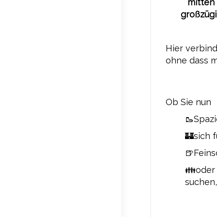
mitten 
großzügi
Hier verbind
ohne dass m
Ob Sie nun
🥾Spazi
🏰sich 
🍺Feins
👪oder 
suchen,