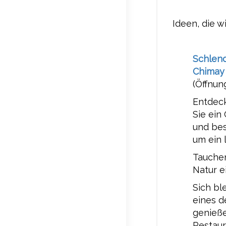
Ideen, die w
Schlend
Chimay
(Öffnun
Entdec
Sie ein
und be
um ein 
Tauche
Natur e
Sich bl
eines d
genieße
Restaur