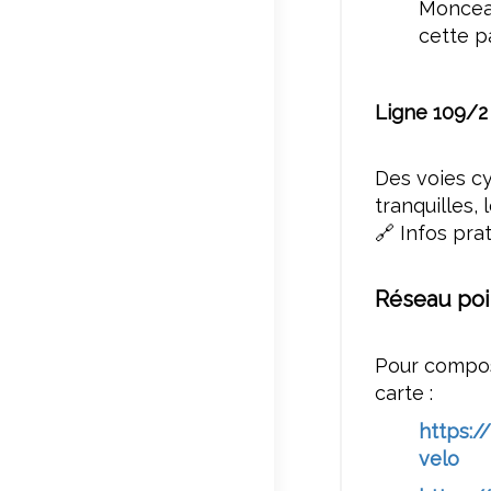
Monceau
cette p
Ligne 109/2 
Des voies cy
tranquilles, 
🔗 Infos pra
Réseau poi
Pour compos
carte :
https:
velo