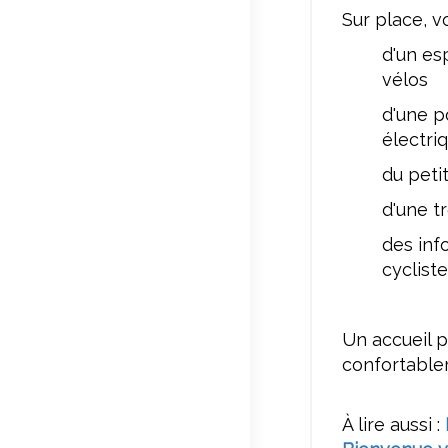
Sur place, 
d'un es
vélos
d'une p
électri
du peti
d'une t
des inf
cycliste
Un accueil 
confortable
À lire aussi :