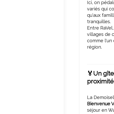
Ici, on pédal
variés qui c
qu'aux famil
tranquilles.
Entre RaVel,
villages de 
comme l'un 
région.
🏅
Un gîte
proximit
La Demoisell
Bienvenue V
séjour en Wa