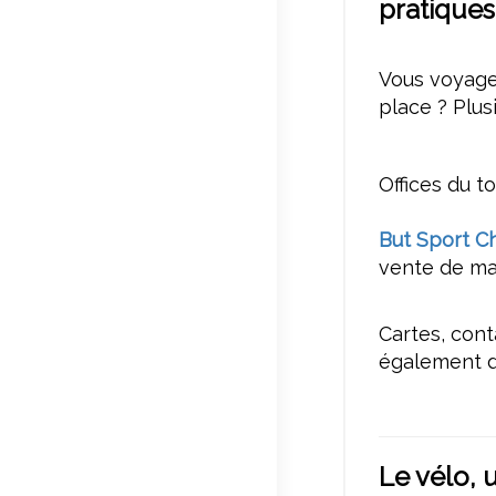
pratique
Vous voyagez
place ? Plus
Offices du 
But Sport C
vente de mat
Cartes, cont
également d
Le vélo, 