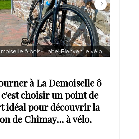
emoiselle ô bois- Label Bienvenue vélo
Gite la
éjourner à
La Demoiselle ô
, c'est choisir un point de
t idéal pour découvrir la
ion de Chimay… à vélo.