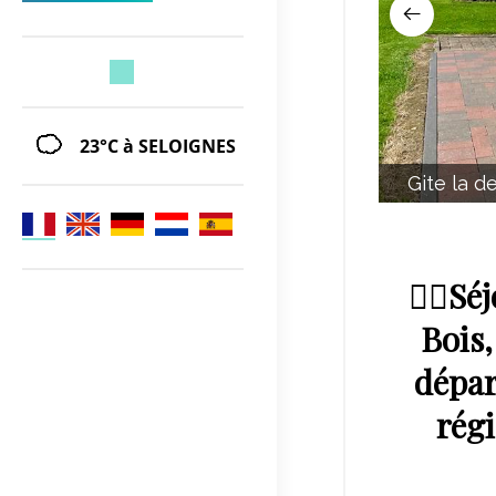
23°C
à SELOIGNES
Gite la d
🚴‍♂️S
Bois
dépar
rég