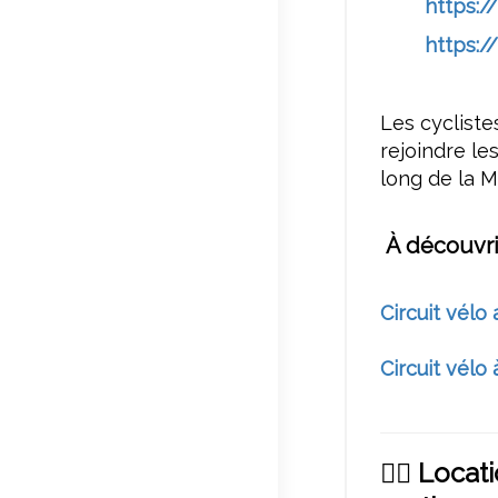
https:/
https:/
Les cyclist
rejoindre le
long de la M
À découvri
Circuit vélo
Circuit vélo
🚴‍♂️
Locati