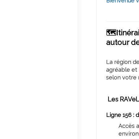
Bienvenue v
🗺️Itinér
autour d
La région d
agréable et b
selon votre 
Les RAVeL 
Ligne 156 : 
Accès a
enviro