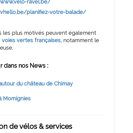
/www.velo-ravel.be/
/vhello.be/planifiez-votre-balade/
es les plus motivés peuvent également
s
voies vertes françaises
, notamment le
euse.
r dans nos News :
 autour du château de Chimay
 à Momignies
on de vélos & services