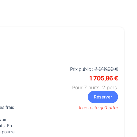
2 916,00 €
Prix public :
1 705,86 €
Pour 7 nuits,
2
pers.
Réserver
Il ne reste qu'1 offre
voir
ts. En
e pourra