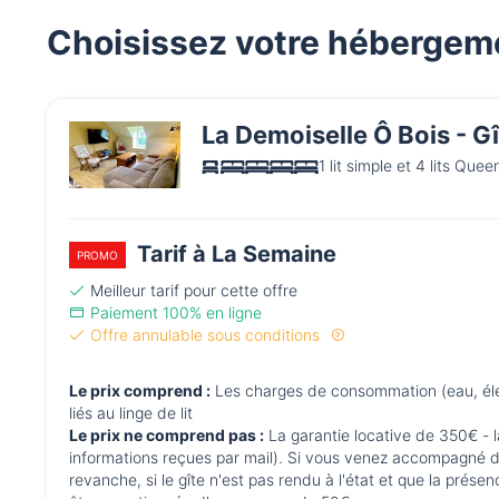
Choisissez votre hébergem
La Demoiselle Ô Bois - Gî
1 lit simple et 4 lits Quee
Tarif à La Semaine
PROMO
Meilleur tarif pour cette offre
Paiement 100% en ligne
Offre annulable sous conditions
Le prix comprend :
Les charges de consommation (eau, électricité, chauffage) mais également les frais de nettoyage ainsi que les frais
liés au linge de lit
Le prix ne comprend pas :
La garantie locative de 350€ - l
informations reçues par mail). Si vous venez accompagné
revanche, si le gîte n'est pas rendu à l'état et que la prés