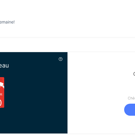
semaine!
eau
UR
Chèq
0