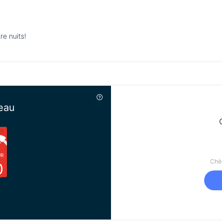
re nuits!
eau
UR
Chèq
0