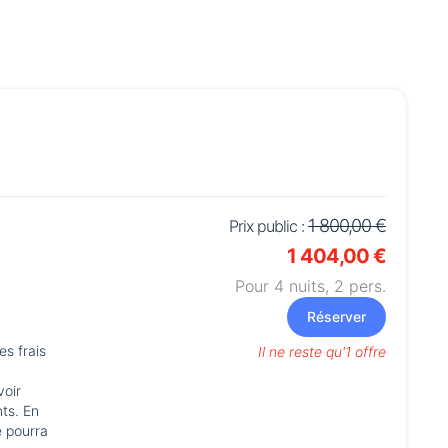
1 800,00 €
Prix public :
1 404,00 €
Pour 4 nuits,
2
pers.
Réserver
es frais
Il ne reste qu'1 offre
voir
ts. En
e pourra