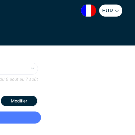
EUR
 du
6 août
au
7 août
Modifier